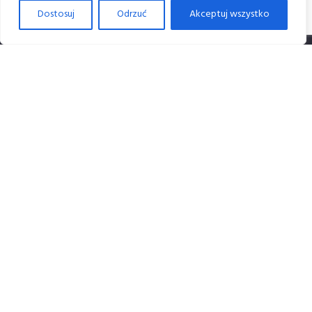
Dostosuj
Odrzuć
Akceptuj wszystko
Dane i kontakt
Dane firmy:
Studio Nonagram M. Korzeniowski D. Roman sp. J.
NIP: 6762589655
Lokalizacja studia:
ul. Jana Kochanowskiego 10/12
31-127 Kraków
Kontakt telefoniczny:
789 128 287
513 040 234