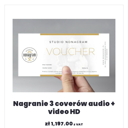
Nagranie 3 coverów audio +
video HD
zł
1,197.00
z VAT