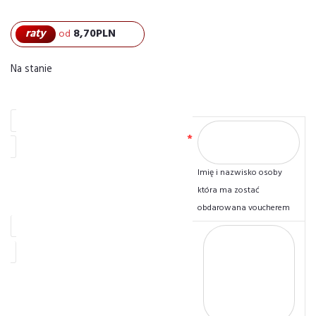
raty
8,70
PLN
od
Na stanie
Imię i nazwisko odbiorcy vouchera
*
Imię i nazwisko osoby
która ma zostać
obdarowana voucherem
Dopisek