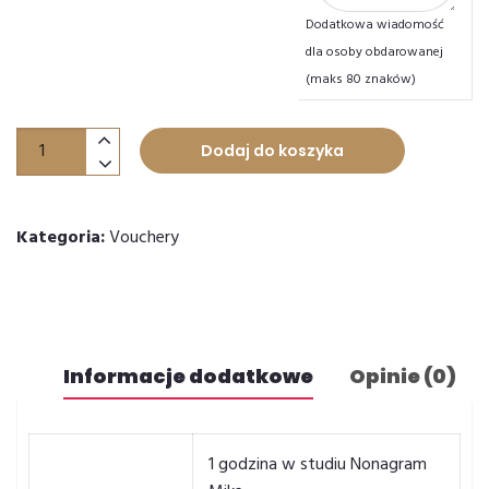
Dodatkowa wiadomość
dla osoby obdarowanej
(maks 80 znaków)
ilość
Dodaj do koszyka
Nagranie
1
coveru
Kategoria:
Vouchery
audio
Informacje dodatkowe
Opinie (0)
1 godzina w studiu Nonagram