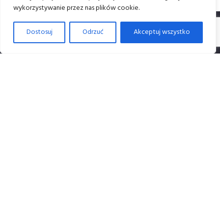
wykorzystywanie przez nas plików cookie.
Dostosuj
Odrzuć
Akceptuj wszystko
Dane i kontakt
Dane firmy:
Studio Nonagram M. Korzeniowski D. Roman sp. J.
NIP: 6762589655
Lokalizacja studia:
ul. Jana Kochanowskiego 10/12
31-127 Kraków
Kontakt telefoniczny:
789 128 287
513 040 234