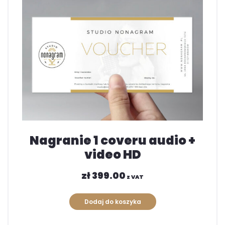
Nagranie 1 coveru audio +
video HD
zł
399.00
z VAT
Dodaj do koszyka