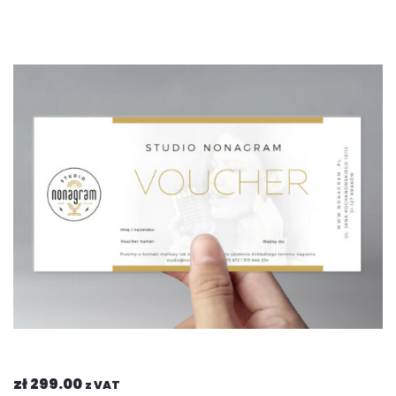
zł
299.00
z VAT