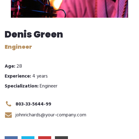
Denis Green
Engineer
Age:
28
Experience:
4 years
Specialization:
Engineer
803-33-5644-99
johnrichards@your-company.com