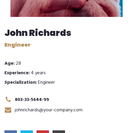
John Richards
Engineer
Age:
28
Experience:
4 years
Specialization:
Engineer
803-33-5644-99
johnrichards@your-company.com