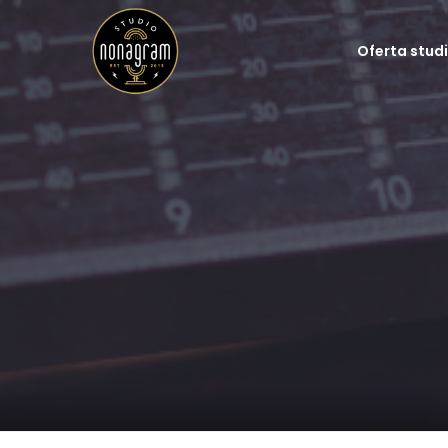
Oferta stud
Studio nagrań
Nagrania lektorskie
Podcasty
Dźwięk na planie
Udźwiękawianie gier
Postprodukcja dźwię
Spoty reklamowe