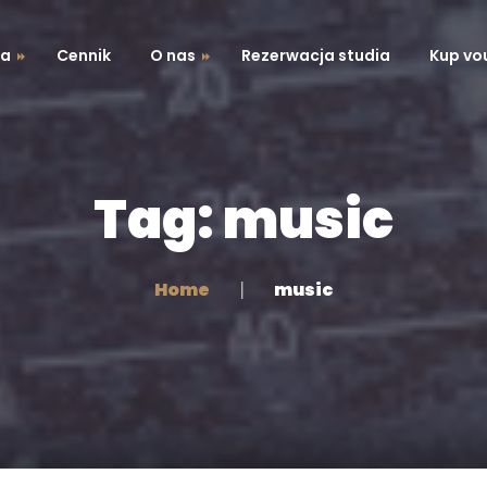
ia
Cennik
O nas
Rezerwacja studia
Kup vo
Realizacje
Koszyk
FAQ
Zamówienie
Tag: music
Moje konto
Home
music
ku