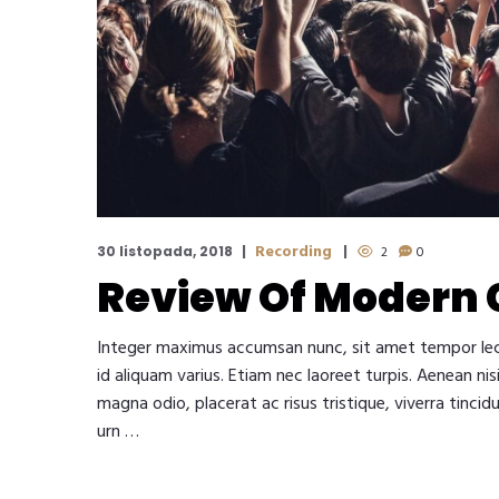
Recording
30 listopada, 2018
2
0
Review Of Modern
Integer maximus accumsan nunc, sit amet tempor lectus 
id aliquam varius. Etiam nec laoreet turpis. Aenean ni
magna odio, placerat ac risus tristique, viverra tincid
urn …