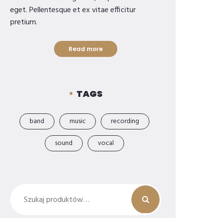
eget. Pellentesque et ex vitae efficitur
pretium.
Read more
TAGS
band
music
recording
sound
vocal
Szukaj: