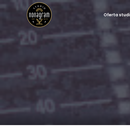
Oferta stud
Studio nagrań
Nagrania lektorskie
Podcasty
Dźwięk na planie
Udźwiękawianie gier
Postprodukcja dźwię
Spoty reklamowe