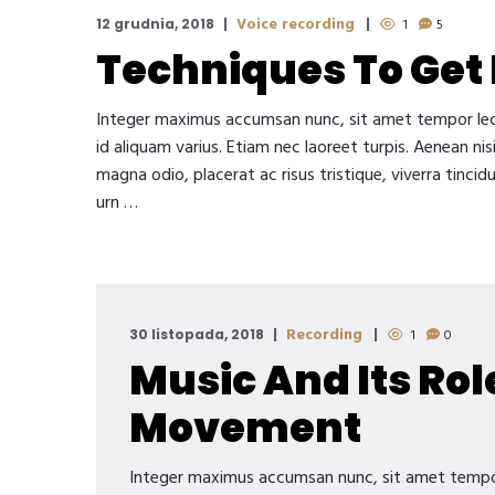
Voice recording
12 grudnia, 2018
1
5
Techniques To Get 
Integer maximus accumsan nunc, sit amet tempor lectus 
id aliquam varius. Etiam nec laoreet turpis. Aenean ni
magna odio, placerat ac risus tristique, viverra tincid
urn …
Recording
30 listopada, 2018
1
0
Music And Its Role
Movement
Integer maximus accumsan nunc, sit amet tempor le