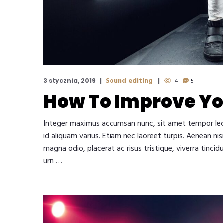
Sound editing
3 stycznia, 2019
4
5
How To Improve Yo
Integer maximus accumsan nunc, sit amet tempor lectus 
id aliquam varius. Etiam nec laoreet turpis. Aenean ni
magna odio, placerat ac risus tristique, viverra tincid
urn …