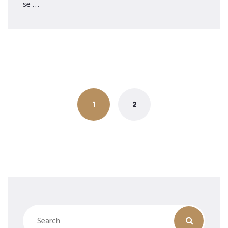
se …
Posts
navigation
1
2